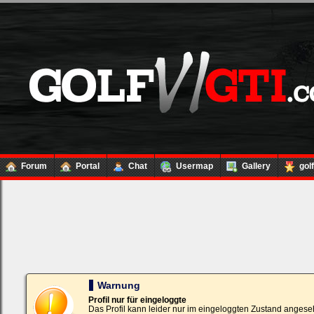
Forum
Portal
Chat
Usermap
Gallery
gol
Loginbox
Trage
bitte
in
die
nachfolgenden
Felder
Deinen
Warnung
Benutzernamen
und
Profil nur für eingeloggte
Kennwort
Das Profil kann leider nur im eingeloggten Zustand angese