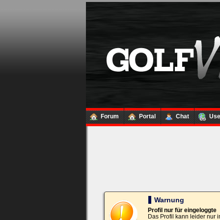
Loginbox
Trage
bitte
in
die
nachfolgenden
Felder
Deinen
Benutzernamen
und
Kennwort
Forum
Portal
Chat
Us
ein,
um
Dich
einzuloggen.
Username:
Passwort:
Warnung
Profil nur für eingeloggte
Das Profil kann leider nur
Bei jedem Besuch