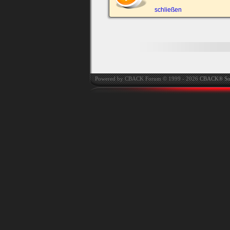
automatisch einloggen.
schließen
Powered by CBACK Forum © 1999 - 2026
CBACK® So
Ich habe mein Passwort
vergessen
|
Registrieren