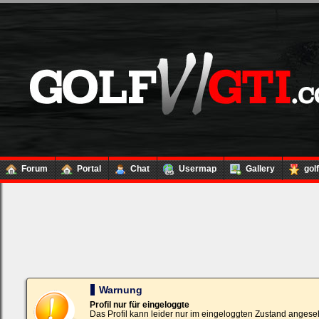
Forum
Portal
Chat
Usermap
Gallery
gol
Loginbox
Trage
bitte
in
die
nachfolgenden
Felder
Deinen
Warnung
Benutzernamen
und
Profil nur für eingeloggte
Kennwort
Das Profil kann leider nur im eingeloggten Zustand angese