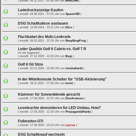
( erstellt: 09.11.2021 - 05:38 Uhr von
aleks1994
)
Ladedruckanzeige Kaufen
( erstellt: 24.06.2021 - 07:51 Uhr von
Spacer430
)
DSG Schaltkulisse ausbauen
( erstellt: 14.08.2014 - 15:21 Uhr von
DiLo
)
Flachkabel des Mufu Lenkrads
( erstellt: 04.02.2021 - 12:53 Uhr von
NavyStrayFrog
)
Leder Qualität Golf 6 Cabrio vs. Golf 7 R
ich bin begeistert...
( erstellt: 27.12.2020 - 13:33 Uhr von
Bugi
)
Golf 8 Gti Sitze
( erstellt: 20.12.2020 - 22:58 Uhr von
nicoluthardt
)
In der Mittelkonsole Schalter für "USB-Aktivierung"
( erstellt: 16.11.2020 - 17:26 Uhr von
loriot
)
Klammer für Sonnenblende gesucht
( erstellt: 17.09.2020 - 21:57 Uhr von
DonArcturus
)
Leseleuchte demontieren für LED Umbau. How?
( erstellt: 27.05.2020 - 12:34 Uhr von
PropagandaPanda
)
Fußmatten GTI
( erstellt: 17.06.2010 - 23:24 Uhr von
jupzup
)
DSG Schaltknauf wechseln