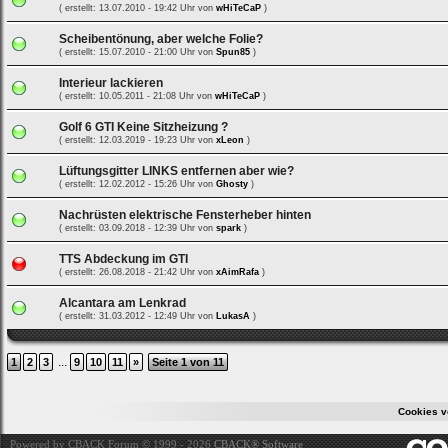
( erstellt: 13.07.2010 - 19:42 Uhr von
wHiTeCaP
)
Scheibentönung, aber welche Folie?
( erstellt: 15.07.2010 - 21:00 Uhr von
Spun85
)
Interieur lackieren
( erstellt: 10.05.2011 - 21:08 Uhr von
wHiTeCaP
)
Golf 6 GTI Keine Sitzheizung ?
( erstellt: 12.03.2019 - 19:23 Uhr von
xLeon
)
Lüftungsgitter LINKS entfernen aber wie?
( erstellt: 12.02.2012 - 15:26 Uhr von
Ghosty
)
Nachrüsten elektrische Fensterheber hinten
( erstellt: 03.09.2018 - 12:39 Uhr von
spark
)
TTS Abdeckung im GTI
( erstellt: 26.08.2018 - 21:42 Uhr von
xAimRafa
)
Alcantara am Lenkrad
( erstellt: 31.03.2012 - 12:49 Uhr von
LukasA
)
...
1
2
3
9
10
11
»
Seite 1 von 11
Cookies v
Powered by CBACK Forum © 1999 - 2026
CBACK® Software