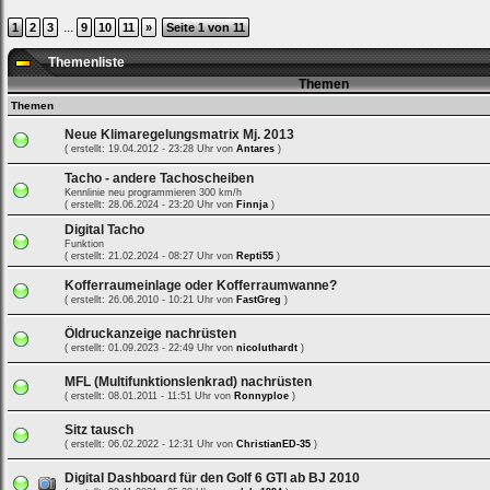
ein,
um
...
1
2
3
9
10
11
»
Seite 1 von 11
Dich
einzuloggen.
Themenliste
Themen
Username:
Themen
Neue Klimaregelungsmatrix Mj. 2013
Passwort:
( erstellt: 19.04.2012 - 23:28 Uhr von
Antares
)
Tacho - andere Tachoscheiben
Kennlinie neu programmieren 300 km/h
( erstellt: 28.06.2024 - 23:20 Uhr von
Finnja
)
Bei jedem Besuch
Digital Tacho
automatisch einloggen.
Funktion
( erstellt: 21.02.2024 - 08:27 Uhr von
Repti55
)
Kofferraumeinlage oder Kofferraumwanne?
( erstellt: 26.06.2010 - 10:21 Uhr von
FastGreg
)
Öldruckanzeige nachrüsten
( erstellt: 01.09.2023 - 22:49 Uhr von
nicoluthardt
)
MFL (Multifunktionslenkrad) nachrüsten
( erstellt: 08.01.2011 - 11:51 Uhr von
Ronnyploe
)
Ich habe mein Passwort
vergessen
|
Registrieren
Sitz tausch
( erstellt: 06.02.2022 - 12:31 Uhr von
ChristianED-35
)
Digital Dashboard für den Golf 6 GTI ab BJ 2010