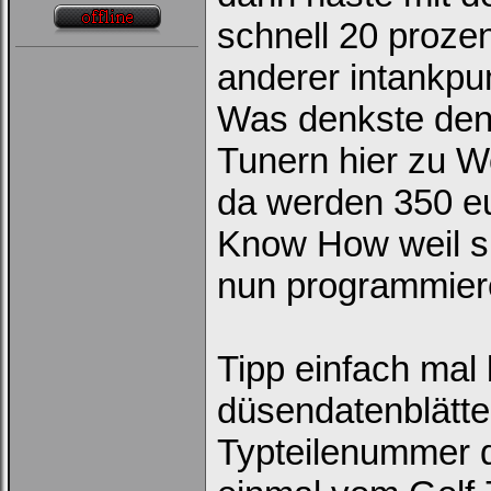
schnell 20 proze
anderer intankpu
Loginbox
Was denkste den
Trage
Tunern hier zu W
bitte
in
die
da werden 350 eu
nachfolgenden
Felder
Know How weil s
Deinen
Benutzernamen
und
nun programmier
Kennwort
ein,
um
Dich
einzuloggen.
Tipp einfach mal
Username:
düsendatenblätte
Passwort:
Typteilenummer d