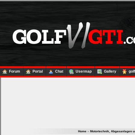
Forum
Portal
Chat
Usermap
Gallery
gol
Home
»
Motortechnik, Abgasanlagen u