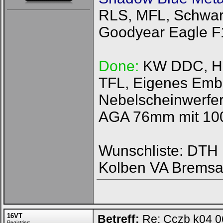
RLS, MFL, Schwarz
Goodyear Eagle F
Done:
KW DDC, HFI
TFL, Eigenes Emb
Nebelscheinwerfer
AGA 76mm mit 100
Wunschliste: DTH R
Kolben VA Bremsa
16VT
Betreff:
Re: Cczb k04 0
Registriert