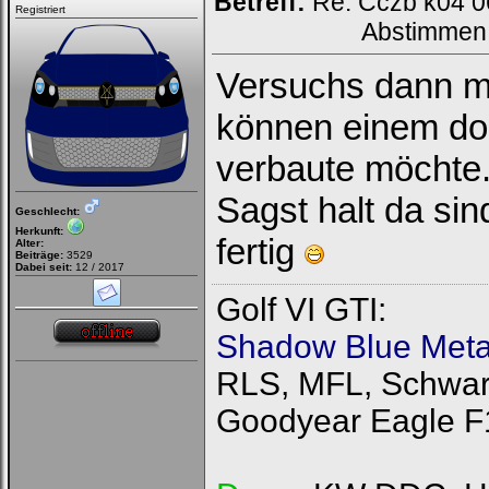
Betreff:
Re: Cczb k04 0
Registriert
Abstimmen
Versuchs dann ma
können einem do
verbaute möchte.
Sagst halt da si
Geschlecht:
Herkunft:
fertig
Alter:
Beiträge:
3529
Dabei seit:
12 / 2017
Golf VI GTI:
Shadow Blue Metal
RLS, MFL, Schwarz
Goodyear Eagle F