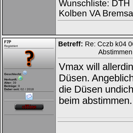
Wunschliste: DTH R
Kolben VA Bremsa
F7P
Betreff:
Re: Cczb k04 0
Registriert
Abstimmen
Vmax will allerdi
Geschlecht:
Düsen. Angeblic
Herkunft:
Alter:
39
die Düsen undic
Beiträge:
9
Dabei seit:
02 / 2018
beim abstimmen.