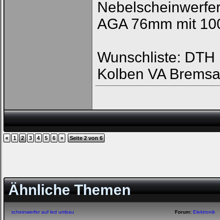
Nebelscheinwerfer
AGA 76mm mit 100
Wunschliste: DTH R
Kolben VA Bremsa
«
1
2
3
4
5
6
»
Seite 2 von 6
Ähnliche Themen
scheinwerfer auf led umbau
Forum:
Elektronik