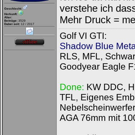
verstehe ich dass
Geschlecht:
Herkunft:
Mehr Druck = me
Alter:
Beiträge:
3529
Dabei seit:
12 / 2017
Golf VI GTI:
Shadow Blue Metal
RLS, MFL, Schwarz
Goodyear Eagle F
Done:
KW DDC, HFI
TFL, Eigenes Emb
Nebelscheinwerfer
AGA 76mm mit 100