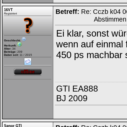
16VT
Betreff:
Re: Cczb k04 0
Registriert
Abstimmen
Ei klar, sonst w
Geschlecht:
wenn auf einmal f
Herkunft:
Alter:
34
450 ps machbar s
Beiträge:
209
Dabei seit:
11 / 2015
GTI EA888
BJ 2009
Senor GTI