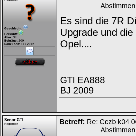
Abstimmen
Es sind die 7R D
Geschlecht:
Upgrade und die
Herkunft:
Alter:
34
Opel....
Beiträge:
209
Dabei seit:
11 / 2015
GTI EA888
BJ 2009
Senor GTI
Betreff:
Re: Cczb k04 0
Registriert
Abstimmen