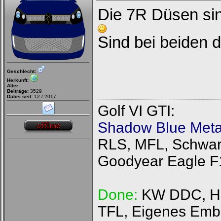
Die 7R Düsen sin
Sind bei beiden d
Geschlecht:
Herkunft:
Alter:
Beiträge:
3529
Dabei seit:
12 / 2017
Golf VI GTI:
Shadow Blue Metal
RLS, MFL, Schwarz
Goodyear Eagle F
Done:
KW DDC, HFI
TFL, Eigenes Emb