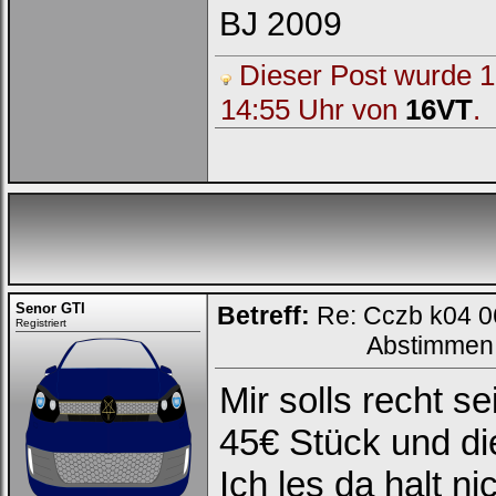
BJ 2009
Dieser Post wurde 1 
14:55 Uhr von
16VT
.
Senor GTI
Betreff:
Re: Cczb k04 0
Registriert
Abstimmen
Mir solls recht s
45€ Stück und di
Ich les da halt 