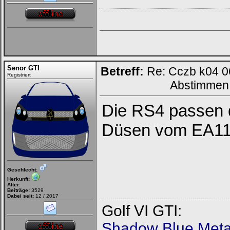
Senor GTI
Betreff:
Re: Cczb k04 0
Registriert
Abstimmen
Die RS4 passen 
Düsen vom EA113
Geschlecht:
Herkunft:
Alter:
Beiträge:
3529
Dabei seit:
12 / 2017
Golf VI GTI:
Shadow Blue Metal