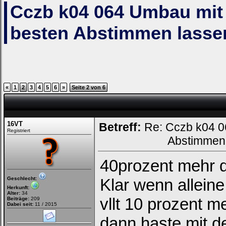
Cczb k04 064 Umbau mit
besten Abstimmen lasse
«
1
2
3
4
5
6
»
Seite 2 von 6
16VT
Betreff:
Re: Cczb k04 0
Registriert
Abstimmen
40prozent mehr d
Geschlecht:
Klar wenn allein
Herkunft:
Alter:
34
vllt 10 prozent m
Beiträge:
209
Dabei seit:
11 / 2015
dann haste mit 