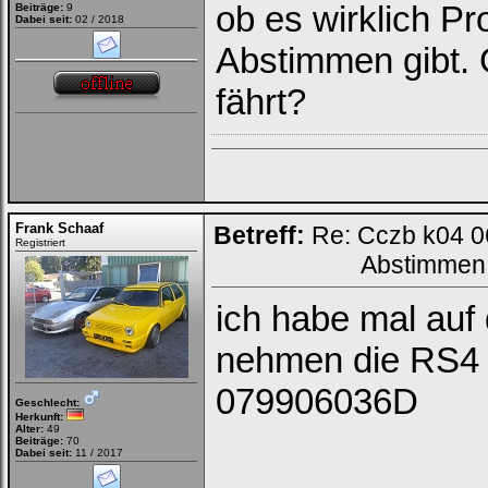
ob es wirklich P
Beiträge:
9
Dabei seit:
02 / 2018
Abstimmen gibt. 
fährt?
Frank Schaaf
Betreff:
Re: Cczb k04 0
Registriert
Abstimmen
ich habe mal auf
nehmen die RS4
079906036D
Geschlecht:
Herkunft:
Alter:
49
Beiträge:
70
Dabei seit:
11 / 2017