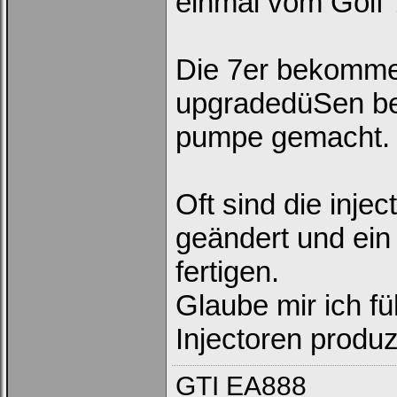
einmal vom Golf 7
Bei jedem Besuch
automatisch einloggen.
Die 7er bekomme
upgradedüSen bei
pumpe gemacht.
Ich habe mein Passwort
vergessen
|
Registrieren
Oft sind die inje
geändert und ein
fertigen.
Glaube mir ich f
Injectoren produz
GTI EA888