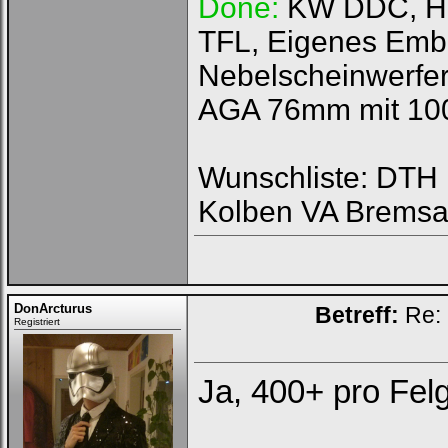
Done:
KW DDC, HFI
TFL, Eigenes Emb
Nebelscheinwerfer
AGA 76mm mit 100
Wunschliste: DTH R
Kolben VA Bremsa
DonArcturus
Betreff:
Re: 
Registriert
Ja, 400+ pro Felg