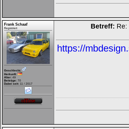
Frank Schaaf
Betreff:
Re: 
Registriert
https://mbdesign.
Geschlecht:
Herkunft:
Alter:
49
Beiträge:
70
Dabei seit:
11 / 2017