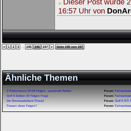
Dieser Post wurde 2 
16:57 Uhr von
DonAr
...
«
1
2
3
245
246
247
»
Seite 246 von 247
Ähnliche Themen
Z Performance ZP.09 Felgen - passende Reifen
Forum:
Fahrwerkst
Golf 6 Edition 35 Felgen Frage
Forum:
Fahrwerkst
Der Bremssattellack-Thread
Forum:
Golf 6 GTI 
Passen diese Felgen?
Forum:
Fahrwerkst