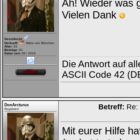
Ah! Wieder was g
Vielen Dank
Geschlecht:
Herkunft:
Nähe von München
Alter:
43
Beiträge:
91
Dabei seit:
08 / 2019
Die Antwort auf all
ASCII Code 42 (DE
DonArcturus
Betreff:
Re: 
Registriert
Mit eurer Hilfe h