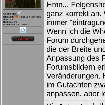
Hmn... Felgensho
ganz korrekt an. 
Geschlecht:
Herkunft:
Nähe von München
Alter:
43
immer "eintragung
Beiträge:
91
Dabei seit:
08 / 2019
Wenn ich die Wh
Forum durchgehe,
die der Breite un
Anpassung des R
Forumsbildern er
Veränderungen. K
im Gutachten zw
anpassen, aber le