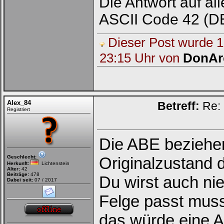
Die Antwort auf all
ASCII Code 42 (DE
Dieser Post wurde 1 
23:15 Uhr von
DonAr
Alex_84
Betreff:
Re: 
Registriert
Die ABE beziehe
Geschlecht:
Originalzustand 
Herkunft:
Lichtenstein
Alter:
42
Beiträge:
478
Du wirst auch nie
Dabei seit:
07 / 2017
Felge passt mus
das würde eine A