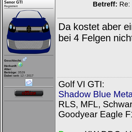
Senor GTI
Betreff:
Re: 
Registriert
Da kostet aber e
bei 4 Felgen nich
Geschlecht:
Herkunft:
Alter:
Beiträge:
3529
Dabei seit:
12 / 2017
Golf VI GTI:
Shadow Blue Metal
RLS, MFL, Schwarz
Goodyear Eagle F