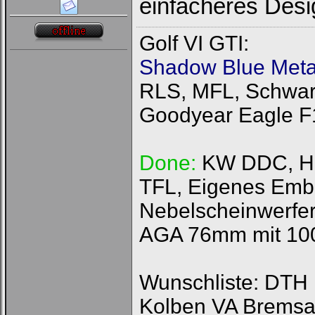
einfacheres Des
Golf VI GTI:
Shadow Blue Metal
RLS, MFL, Schwarz
Goodyear Eagle F
Done:
KW DDC, HFI
TFL, Eigenes Emb
Nebelscheinwerfer
AGA 76mm mit 100
Wunschliste: DTH R
Kolben VA Bremsa