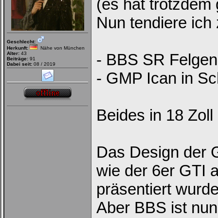
(es hat trotzdem 
Nun tendiere ich
Geschlecht:
Herkunft:
Nähe von München
Alter:
43
- BBS SR Felgen 
Beiträge:
91
Dabei seit:
08 / 2019
- GMP Ican in S
Beides in 18 Zoll
Das Design der G
wie der 6er GTI 
präsentiert wurde.
Aber BBS ist nun