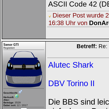
ASCII Code 42 (DE
Dieser Post wurde 2 
16:38 Uhr von
DonAr
Senor GTI
Betreff:
Re: 
Registriert
Alutec Shark
DBV Torino II
Geschlecht:
Herkunft:
Die BBS sind lei
Alter:
Beiträge:
3529
Dabei seit:
12 / 2017