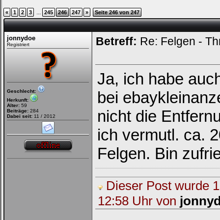
...
«
1
2
3
245
246
247
»
Seite 246 von 247
jonnydoe
Betreff:
Re: Felgen - Th
Registriert
Ja, ich habe auc
Geschlecht:
bei ebaykleinanze
Herkunft:
Alter:
59
nicht die Entfern
Beiträge:
284
Dabei seit:
11 / 2012
ich vermutl. ca.
Felgen. Bin zufri
Dieser Post wurde 1 
12:58 Uhr von
jonny