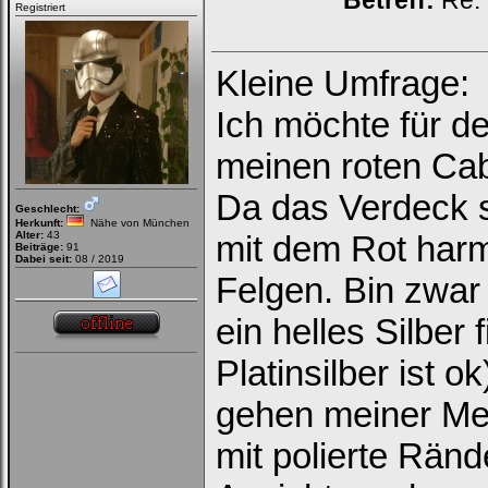
Betreff:
Re: 
Registriert
Kleine Umfrage:
Ich möchte für d
meinen roten Ca
Da das Verdeck 
Geschlecht:
Herkunft:
Nähe von München
Alter:
43
mit dem Rot harm
Beiträge:
91
Dabei seit:
08 / 2019
Felgen. Bin zwar
ein helles Silber 
Platinsilber ist 
gehen meiner Me
mit polierte Rände