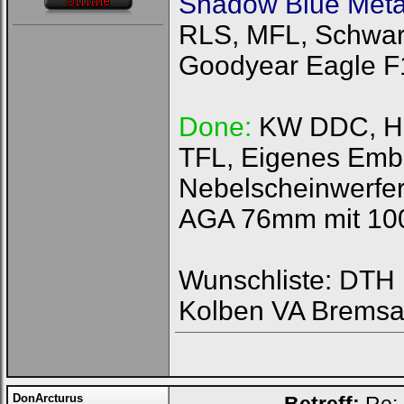
Shadow Blue Metal
Username:
RLS, MFL, Schwarz
Passwort:
Goodyear Eagle F
Done:
KW DDC, HFI
Bei jedem Besuch
automatisch einloggen.
TFL, Eigenes Emb
Nebelscheinwerfer
AGA 76mm mit 100
Ich habe mein Passwort
Wunschliste: DTH R
vergessen
|
Registrieren
Kolben VA Bremsa
DonArcturus