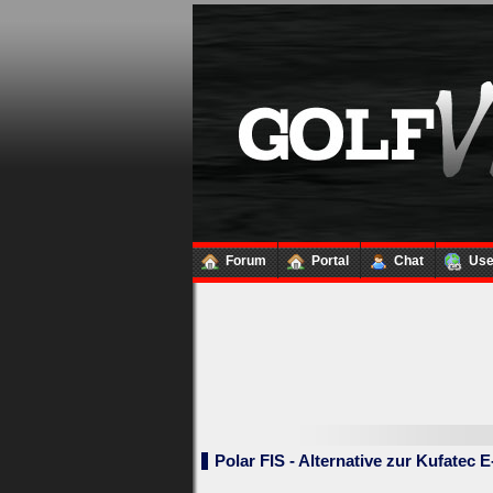
Forum
Portal
Chat
Us
Loginbox
Trage
bitte
in
die
nachfolgenden
Felder
Deinen
Benutzernamen
und
Polar FIS - Alternative zur Kufatec E
Kennwort
ein,