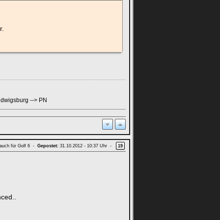
r.
udwigsburg --> PN
 auch für Golf 6 -
Gepostet:
31.10.2012 - 10:37 Uhr -
19
nced..