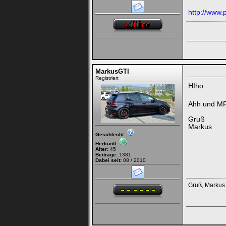
http://www.
MarkusGTI
Registriert
HIho
Ahh und MFA
Gruß
Markus
Geschlecht:
Herkunft:
Alter:
45
Beiträge:
1381
Dabei seit:
08 / 2010
Gruß, Markus