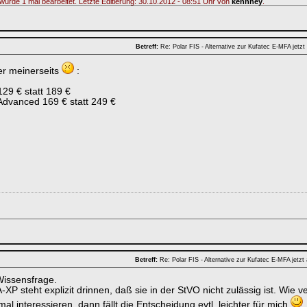
wurde 1 mal bearbeitet. Letzte Editierung: 30.10.2012 - 08:51 Uhr von
kennney
.
Betreff:
Re: Polar FIS - Alternative zur Kufatec E-MFA jetz
er meinerseits
:
129 € statt 189 €
Advanced 169 € statt 249 €
Betreff:
Re: Polar FIS - Alternative zur Kufatec E-MFA jetzt
Wissensfrage.
XP steht explizit drinnen, daß sie in der StVO nicht zulässig ist. Wie ve
l interessieren, dann fällt die Entscheidung evtl. leichter für mich