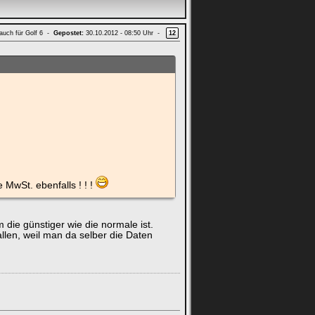
 auch für Golf 6 -
Gepostet:
30.10.2012 - 08:50 Uhr -
12
MwSt. ebenfalls ! ! !
 die günstiger wie die normale ist.
llen, weil man da selber die Daten