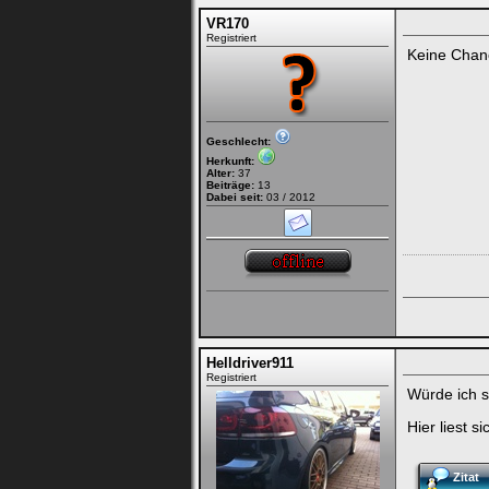
VR170
Registriert
Keine Chanc
Geschlecht:
Herkunft:
Alter:
37
Beiträge:
13
Dabei seit:
03 / 2012
Helldriver911
Registriert
Würde ich s
Hier liest s
Zitat