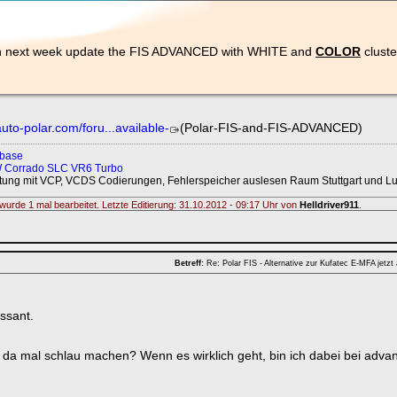
n next week update the FIS ADVANCED with WHITE and
COLOR
cluste
uto-polar.com/foru...available-
(Polar-FIS-and-FIS-ADVANCED)
abase
VW Corrado SLC VR6 Turbo
ltung mit VCP, VCDS Codierungen, Fehlerspeicher auslesen Raum Stuttgart und L
wurde 1 mal bearbeitet. Letzte Editierung: 31.10.2012 - 09:17 Uhr von
Helldriver911
.
Betreff:
Re: Polar FIS - Alternative zur Kufatec E-MFA jetzt
essant.
 da mal schlau machen? Wenn es wirklich geht, bin ich dabei bei adva