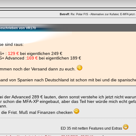
Betreff:
Re: Polar FIS - Alternative zur Kufatec E-MFA jetzt
 geschrieben von VR170
se sind raus:
S+ :
129 €
bei eigentlichen 249 €
IS+ Advanced :
169 €
bei eigentlichen 189 €
mmen noch der Versand dann zu euch.
and von Spanien nach Deutschland ist schon mit bei und die spanische 
bei der Advanced 289 € lauten, denn sonst verstehe ich jetzt nicht warum
r schon die MFA-XP eingebaut, aber das Teil hier würde mich echt gefa
ann.
st die Frist. Muß mal Finanzen checken
ED 35 mit netten Features und Extras