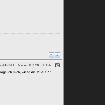
 auch für Golf 6 -
Gepostet:
30.10.2012 - 16:10 Uhr -
15
 frage ich mich, wieso die MFA-XP lt.