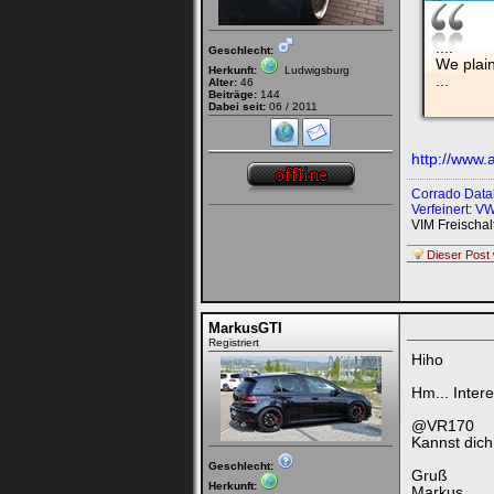
....
Geschlecht:
We plai
Herkunft:
Ludwigsburg
...
Alter:
46
Beiträge:
144
Dabei seit:
06 / 2011
http://www.a
Corrado Dat
Verfeinert: 
VIM Freischa
Dieser Post 
MarkusGTI
Registriert
Hiho
Hm... Inter
@VR170
Kannst dich
Geschlecht:
Gruß
Herkunft:
Markus