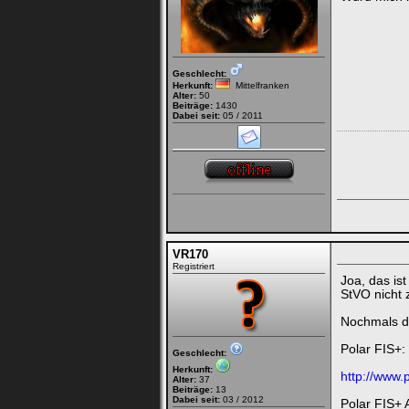
Geschlecht:
Herkunft:
Mittelfranken
Alter:
50
Beiträge:
1430
Dabei seit:
05 / 2011
VR170
Registriert
Joa, das ist
StVO nicht z
Nochmals d
Polar FIS+:
Geschlecht:
Herkunft:
http://www.
Alter:
37
Beiträge:
13
Dabei seit:
03 / 2012
Polar FIS+