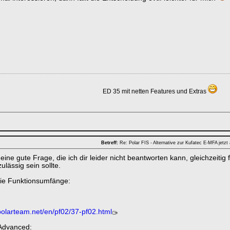
ED 35 mit netten Features und Extras
Betreff:
Re: Polar FIS - Alternative zur Kufatec E-MFA jetzt
 eine gute Frage, die ich dir leider nicht beantworten kann, gleichzeitig
ulässig sein sollte.
ie Funktionsumfänge:
polarteam.net/en/pf02/37-pf02.html
 Advanced: