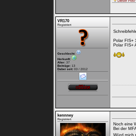
Dieser Post 
VR170
Registriert
Schreibfehl
Polar FIS+ 
Polar FIS+ 
Geschlecht:
Herkunft:
Alter:
37
Beiträge:
13
Dabei seit:
03 / 2012
kennney
Registriert
Noch eine 
Bei der MFA-
Würd mich ma