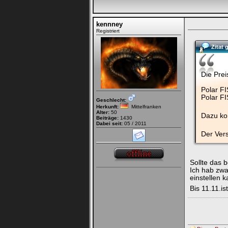
kennney
Registriert
Zitat
Die Prei
Polar FI
Polar F
Geschlecht:
Herkunft:
Mittelfranken
Alter:
50
Dazu ko
Beiträge:
1430
Dabei seit:
05 / 2011
Der Vers
Sollte das 
Ich hab zwa
einstellen k
Bis 11.11.i