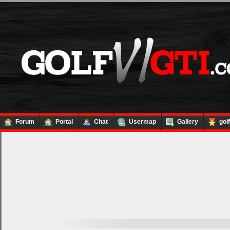
Forum
Portal
Chat
Usermap
Gallery
gol