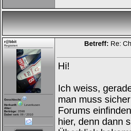
r@bbit
Betreff:
Re: Chi
Registriert
Hi!
Ich weiss, gerade
man muss sicher 
Geschlecht:
Herkunft:
Leverkusen
Forums einfinden
Alter:
Beiträge:
3598
Dabei seit:
06 / 2010
hier, denn dann s