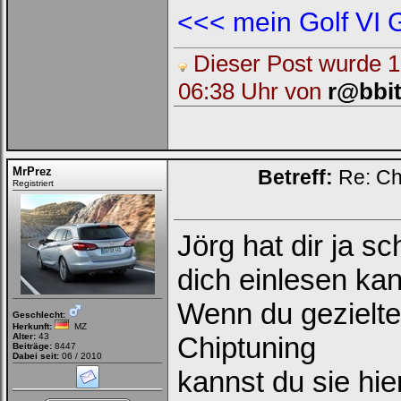
<<< mein Golf VI 
Dieser Post wurde 1 
06:38 Uhr von
r@bbi
MrPrez
Betreff:
Re: Chi
Registriert
Jörg hat dir ja s
dich einlesen kan
Wenn du gezielte
Geschlecht:
Herkunft:
MZ
Alter:
43
Chiptuning
Beiträge:
8447
Dabei seit:
06 / 2010
kannst du sie hier