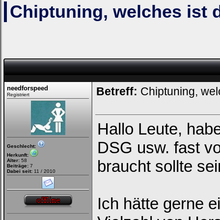
Chiptuning, welches ist da
Loginbox
needforspeed
Betreff:
Chiptuning, welch
Trage
Registriert
bitte
in
die
nachfolgenden
Felder
Hallo Leute, habe
Deinen
Benutzernamen
DSG usw. fast vo
und
Geschlecht:
Kennwort
Herkunft:
ein,
braucht sollte sei
Alter:
58
um
Beiträge:
7
Dich
Dabei seit:
11 / 2010
einzuloggen.
Username:
Ich hätte gerne e