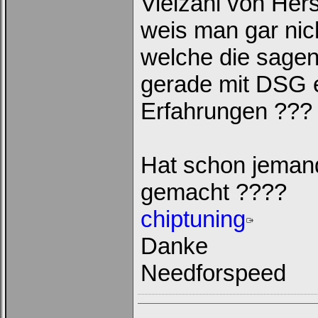
Vielzahl von Hers
Passwort:
weis man gar nic
welche die sagen
Bei jedem Besuch
automatisch einloggen.
gerade mit DSG 
Erfahrungen ??
Hat schon jemand
Ich habe mein Passwort
vergessen
|
Registrieren
gemacht ????
chiptuning
Danke
Needforspeed