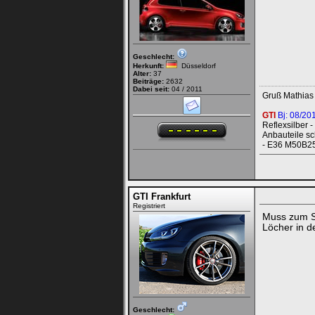
Geschlecht:
Herkunft:
Düsseldorf
Alter:
37
Beiträge:
2632
Dabei seit:
04 / 2011
Gruß Mathias 
GTI
Bj: 08/20
Reflexsilber -
Anbauteile sc
- E36 M50B25
GTI Frankfurt
Registriert
Muss zum S
Löcher in d
Geschlecht: