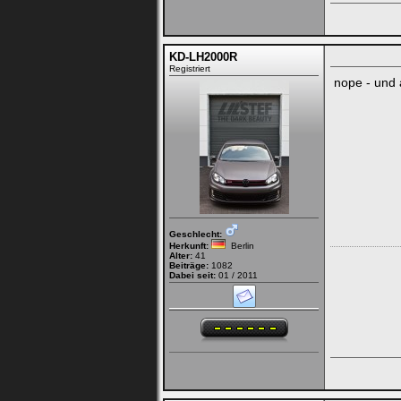
KD-LH2000R
Registriert
nope - und 
Geschlecht:
Herkunft:
Berlin
Alter:
41
Beiträge:
1082
Dabei seit:
01 / 2011