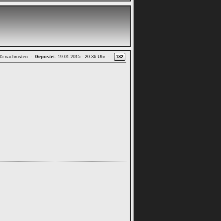
 35 nachrüsten -
Gepostet:
19.01.2015 - 20:36 Uhr -
182