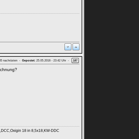
 35 nachrüsten -
Gepostet:
25.05.2016 - 23:42 Uhr -
187
ichnung?
s,DCC,Oxigin 18 in 8,5x18,KW-DDC