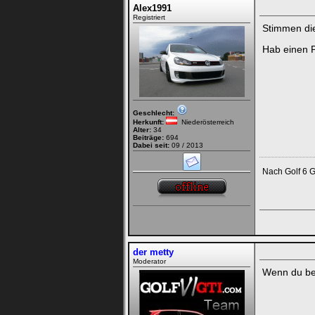
Alex1991
Registriert
Stimmen die
Hab einen P
Geschlecht:
Herkunft:
Niederösterreich
Alter:
34
Beiträge:
694
Dabei seit:
09 / 2013
Nach Golf 6 G
der metty
Moderator
Wenn du bei