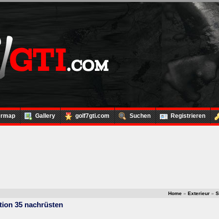
ermap
Gallery
golf7gti.com
Suchen
Registrieren
Home
»
Exterieur
»
S
tion 35 nachrüsten