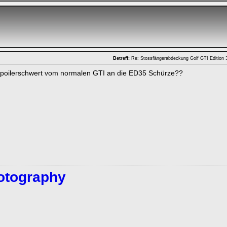
Betreff:
Re: Stossfängerabdeckung Golf GTI Edition
Spoilerschwert vom normalen GTI an die ED35 Schürze??
otography