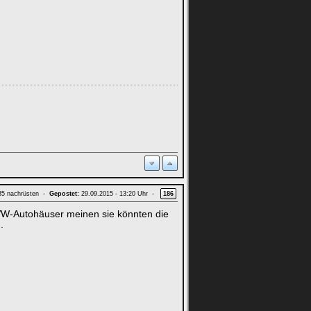
 35 nachrüsten -
Gepostet:
29.09.2015 - 13:20 Uhr -
186
W-Autohäuser meinen sie könnten die
.