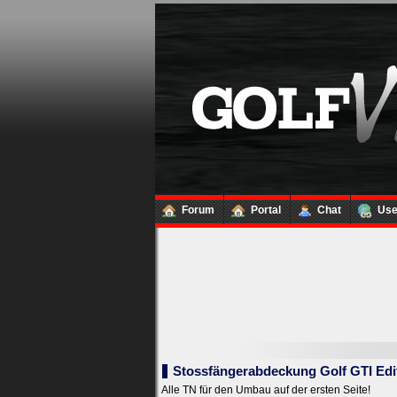
Forum
Portal
Chat
Us
Loginbox
Trage
bitte
in
die
nachfolgenden
Felder
Deinen
Benutzernamen
Stossfängerabdeckung Golf GTI Edi
und
Kennwort
Alle TN für den Umbau auf der ersten Seite!