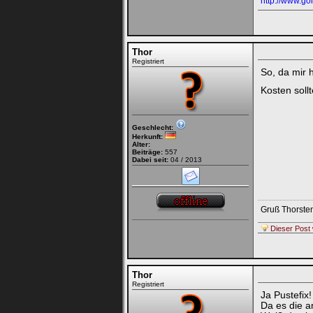
http://www.gol
Thor
Registriert
So, da mir 
Kosten soll
Geschlecht:
Herkunft:
Alter:
Beiträge:
557
Dabei seit:
04 / 2013
Gruß Thorste
Dieser Post 
Thor
Registriert
Ja Pustefix!
Da es die a