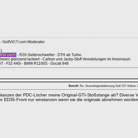
- GolfVI
GTI
.com Moderator
11
KW var3+
- R20-Seitenschweller - DTH ab Turbo
hwarz glänzend lackiert - Carbon und Jacky-Stoff Veredelungen im Innenraum
T - F32 440i - BMW R1100S - Ducati 848
Betreff:
Re: Stossfängerabdeckung Golf GTI Edition
tanzen der PDC-Löcher meine Original-GTI-Stoßstange ab? Diverse V
er ED35-Front nur einstanzen wenn sie die originale abnehmen würden