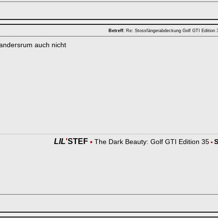
Betreff:
Re: Stossfängerabdeckung Golf GTI Edition
andersrum auch nicht
LIL
'
STEF
▪
The Dark Beauty: Golf GTI Edition 35
▪