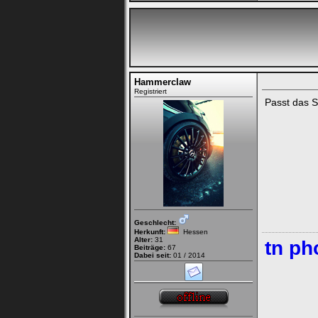
Hammerclaw
Registriert
Passt das 
Geschlecht:
Herkunft:
Hessen
Alter:
31
tn ph
Beiträge:
67
Dabei seit:
01 / 2014