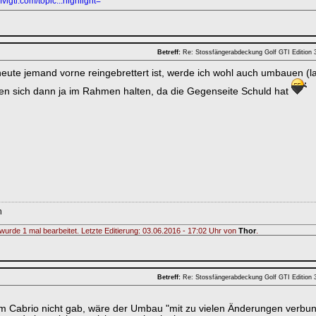
fvigti.com/topic...highlight=
Betreff:
Re: Stossfängerabdeckung Golf GTI Edition
heute jemand vorne reingebrettert ist, werde ich wohl auch umbauen (l
ten sich dann ja im Rahmen halten, da die Gegenseite Schuld hat
n
wurde 1 mal bearbeitet. Letzte Editierung: 03.06.2016 - 17:02 Uhr von
Thor
.
Betreff:
Re: Stossfängerabdeckung Golf GTI Edition
m Cabrio nicht gab, wäre der Umbau "mit zu vielen Änderungen verbu