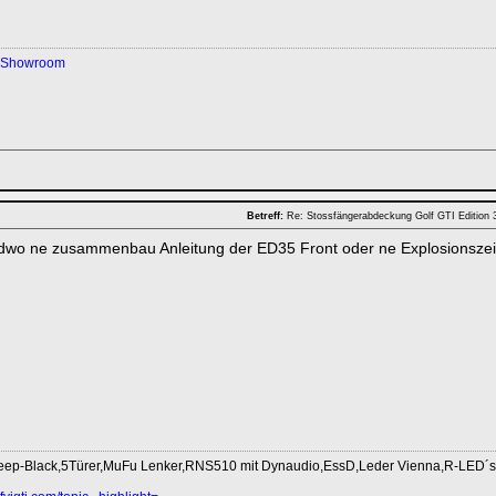
Showroom
Betreff:
Re: Stossfängerabdeckung Golf GTI Edition
endwo ne zusammenbau Anleitung der ED35 Front oder ne Explosionsze
eep-Black,5Türer,MuFu Lenker,RNS510 mit Dynaudio,EssD,Leder Vienna,R-LED´