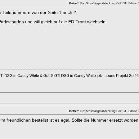
Betreff:
Re: Stossfängerabdeckung Golf GTI Edition
 Teilenummern von der Seite 1 noch ?
arkschaden und will gleich auf die ED Front wechseln
TI DSG in Candy White & Golf 5 GTI DSG in Candy White jetzt neues Projekt Golf 
Betreff:
Re: Stossfängerabdeckung Golf GTI Edition
m freundlichen bestellst ist es egal. Sollte die Nummer ersetzt worden