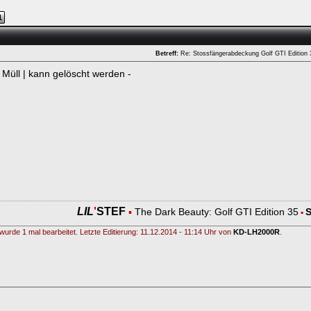
1
Betreff:
Re: Stossfängerabdeckung Golf GTI Edition
d Müll | kann gelöscht werden -
LIL
'
STEF
▪
The Dark Beauty: Golf GTI Edition 35
▪
wurde 1 mal bearbeitet. Letzte Editierung: 11.12.2014 - 11:14 Uhr von
KD-LH2000R
.