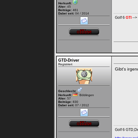
Herkunft:
Alter:
45
Beiträge:
461
Dabei seit:
04 / 2014
Golf 6
GTI
-->
GTD-Driver
Registriert
Gibt's irg
Geschlecht:
Herkunft:
Böblingen
Alter:
57
Beiträge:
830
Dabei seit:
07 / 2012
Golf 6 GTD,D