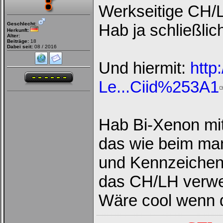
Werkseitige CH/L
Geschlecht:
Hab ja schließlic
Herkunft:
Alter:
Beiträge:
18
Dabei seit:
08 / 2016
Und hiermit:
http
Le...Ciid%253A1
Hab Bi-Xenon mit
das wie beim ma
und KennzeichenB
das CH/LH verwe
Wäre cool wenn d