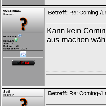
theGrimmm
Betreff:
Re: Coming-/L
Registriert
Kann kein Comin
Geschlecht:
aus machen währe
Herkunft:
Alter:
34
Beiträge:
178
Dabei seit:
07 / 2015
Sodi
Betreff:
Re: Coming-/L
Registriert