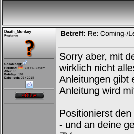
Death_Monkey
Betreff:
Re: Coming-/L
Registriert
Sorry aber, mit 
Loginbox
Geschlecht:
wirklich nicht al
Trage
Herkunft:
Lkr FS, Bayern
Alter:
35
bitte
Beiträge:
109
Anleitungen gibt 
in
Dabei seit:
05 / 2015
die
nachfolgenden
Anleitung wird mit
Felder
Deinen
Benutzernamen
und
Kennwort
Positionierst den
ein,
um
Dich
- und an deine 
einzuloggen.