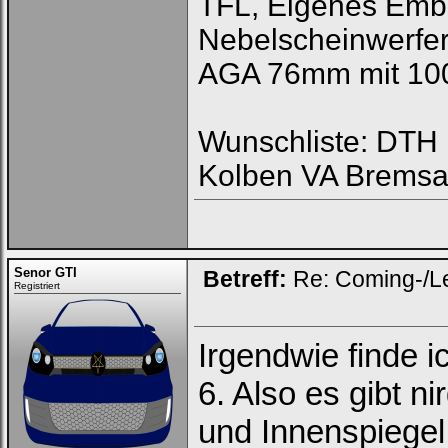
TFL, Eigenes Emb
Nebelscheinwerfer
AGA 76mm mit 100
Wunschliste: DTH R
Kolben VA Bremsa
Senor GTI
Betreff:
Re: Coming-/L
Registriert
Irgendwie finde i
6. Also es gibt n
und Innenspiegel