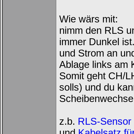
Wie wärs mit:
nimm den RLS und
immer Dunkel ist
und Strom an und 
Ablage links am 
Somit geht CH/L
solls) und du ka
Scheibenwechsel 
z.b.
RLS-Sensor f
und
Kabelsatz für