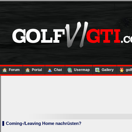
Forum
Portal
Chat
Usermap
Gallery
gol
Coming-/Leaving Home nachrüsten?