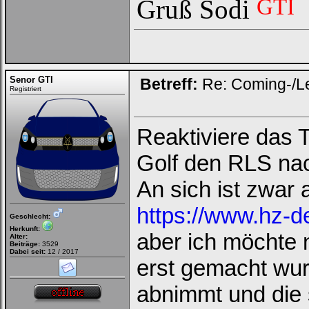
GTI
Gruß Sodi
Senor GTI
Betreff:
Re: Coming-/L
Registriert
Reaktiviere das T
Golf den RLS na
An sich ist zwar a
https://www.hz-de
Geschlecht:
Herkunft:
aber ich möchte 
Alter:
Beiträge:
3529
Dabei seit:
12 / 2017
erst gemacht wu
abnimmt und die