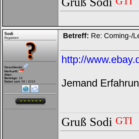
GTI
Gruß Sodi
Sodi
Betreff:
Re: Coming-/L
Registriert
http://www.ebay.
Geschlecht:
Herkunft:
Alter:
Beiträge:
18
Jemand Erfahrun
Dabei seit:
08 / 2016
GTI
Gruß Sodi