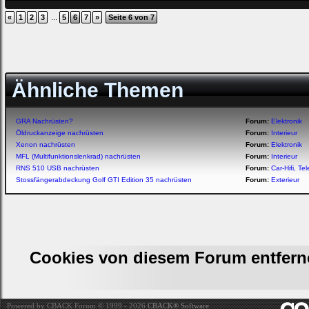
...
«
1
2
3
5
6
7
»
Seite 6 von 7
Ähnliche Themen
GRA Nachrüsten?
Forum:
Elektronik
Öldruckanzeige nachrüsten
Forum:
Interieur
Xenon nachrüsten
Forum:
Elektronik
MFL (Multifunktionslenkrad) nachrüsten
Forum:
Interieur
RNS 510 USB nachrüsten
Forum:
Car-Hifi, T
Stossfängerabdeckung Golf GTI Edition 35 nachrüsten
Forum:
Exterieur
Cookies von diesem Forum entfern
Powered by CBACK Forum © 1999 - 2026
CBACK® Software