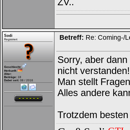
ZV..
Username:
Passwort:
Bei jedem Besuch
Sodi
Betreff:
Re: Coming-/L
automatisch einloggen.
Registriert
Sorry, aber dann
Geschlecht:
nicht verstanden!
Herkunft:
Alter:
Beiträge:
18
Man stellt Frage
Dabei seit:
08 / 2016
Ich habe mein Passwort
vergessen
|
Registrieren
Alles andere kan
Trotzdem besten 