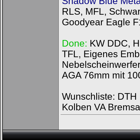
Shadow Blue Metal
RLS, MFL, Schwarz
Goodyear Eagle F
Done:
KW DDC, HFI
TFL, Eigenes Emb
Nebelscheinwerfer
AGA 76mm mit 100
Wunschliste: DTH R
Kolben VA Bremsa