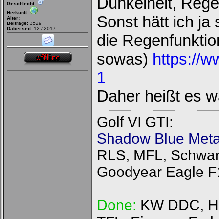
Dunkelheit, Rege
Geschlecht:
Herkunft:
Sonst hätt ich ja
Alter:
Beiträge:
3529
Dabei seit:
12 / 2017
die Regenfunktio
sowas)
https://
1
Daher heißt es 
Golf VI GTI:
Shadow Blue Metal
RLS, MFL, Schwarz
Goodyear Eagle F
Done:
KW DDC, HFI