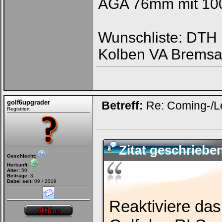
AGA 76mm mit 100
Wunschliste: DTH R
Kolben VA Bremsa
golf6upgrader
Betreff:
Re: Coming-/L
Registriert
Zitat geschriebe
Geschlecht:
Herkunft:
Alter:
50
Beiträge:
3
Dabei seit:
09 / 2019
Reaktiviere das