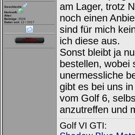
am Lager, trotz 
Geschlecht:
Herkunft:
noch einen Anbie
Alter:
Beiträge:
3529
Dabei seit:
12 / 2017
sind für mich kei
ich diese aus.
Sonst bleibt ja n
bestellen, wobei 
unermessliche b
gibt es bei uns i
vom Golf 6, selbst
anzutreffen und 
Golf VI GTI: