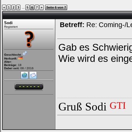
...
«
1
2
3
5
6
7
»
Seite 6 von 7
Sodi
Betreff:
Re: Coming-/L
Registriert
Gab es Schwieri
Geschlecht:
Wie wird es eing
Herkunft:
Alter:
Beiträge:
18
Dabei seit:
08 / 2016
GTI
Gruß Sodi