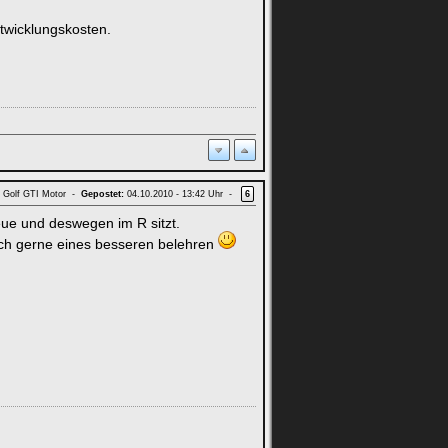
twicklungskosten.
d Golf GTI Motor -
Gepostet:
04.10.2010 - 13:42 Uhr -
6
neue und deswegen im R sitzt.
ich gerne eines besseren belehren