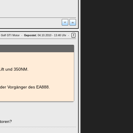
d Golf GTI Motor -
Gepostet:
04.10.2010 - 13:46 Uhr -
7
Lift und 350NM.
i der Vorgänger des EA888.
toren?