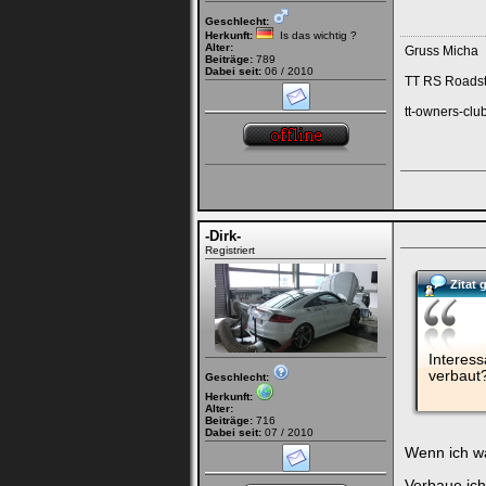
Geschlecht:
Herkunft:
Is das wichtig ?
Alter:
Gruss Micha
Beiträge:
789
Dabei seit:
06 / 2010
TT RS Roadst
tt-owners-clu
-Dirk-
Registriert
Zitat 
Interess
verbaut
Geschlecht:
Herkunft:
Alter:
Beiträge:
716
Dabei seit:
07 / 2010
Wenn ich wa
Verbaue ich