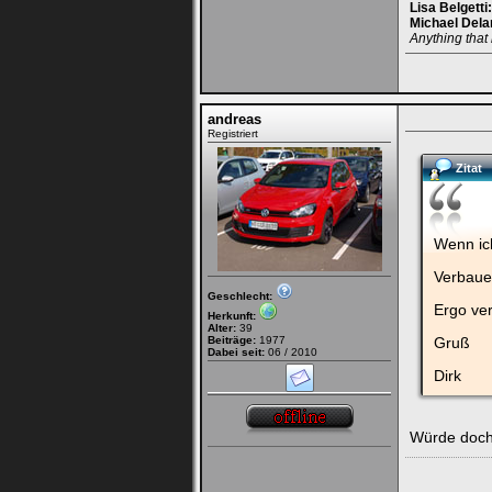
Lisa Belgetti
Michael Dela
Anything that 
andreas
Registriert
Zitat
Wenn ich
Verbaue 
Geschlecht:
Ergo ve
Herkunft:
Alter:
39
Beiträge:
1977
Gruß
Dabei seit:
06 / 2010
Dirk
Würde doch