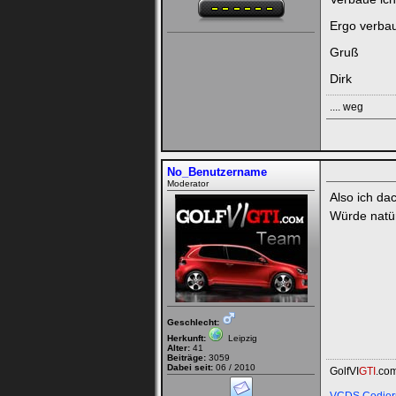
Ergo verbau
Gruß
Dirk
.... weg
No_Benutzername
Moderator
Also ich da
Würde natür
Geschlecht:
Herkunft:
Leipzig
Alter:
41
Beiträge:
3059
Dabei seit:
06 / 2010
GolfVI
GTI
.co