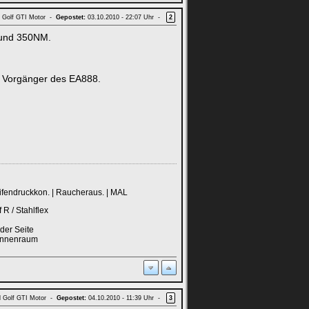
d Golf GTI Motor -
Gepostet:
03.10.2010 - 22:07 Uhr -
2
t und 350NM.
r Vorgänger des EA888.
eifendruckkon. | Raucheraus. | MAL
R / Stahlflex
der Seite
 Innenraum
d Golf GTI Motor -
Gepostet:
04.10.2010 - 11:39 Uhr -
3