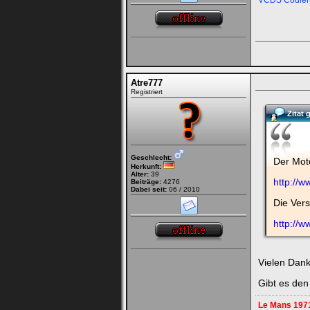
VCDS Codier
Atre777
Registriert
Zitat
Geschlecht:
Der Moto
Herkunft:
Alter:
39
http://w
Beiträge:
4276
Dabei seit:
06 / 2010
Die Ver
http://w
Vielen Dank
Gibt es den
Le Mans 197