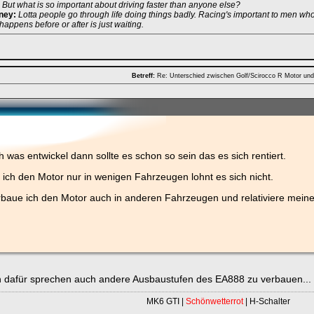
:
But what is so important about driving faster than anyone else?
ney:
Lotta people go through life doing things badly. Racing's important to men who do
happens before or after is just waiting.
Betreff:
Re: Unterschied zwischen Golf/Scirocco R Motor un
 was entwickel dann sollte es schon so sein das es sich rentiert.
ich den Motor nur in wenigen Fahrzeugen lohnt es sich nicht.
rbaue ich den Motor auch in anderen Fahrzeugen und relativiere meine
 dafür sprechen auch andere Ausbaustufen des EA888 zu verbauen...
MK6 GTI |
Schönwetterrot
| H-Schalter