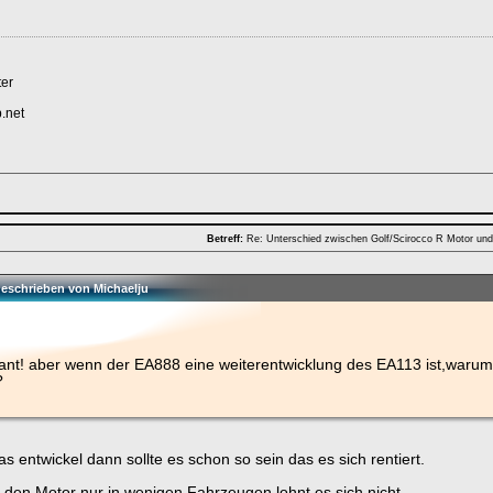
er
b.net
Betreff:
Re: Unterschied zwischen Golf/Scirocco R Motor un
geschrieben von Michaelju
ant! aber wenn der EA888 eine weiterentwicklung des EA113 ist,warum 
?
s entwickel dann sollte es schon so sein das es sich rentiert.
 den Motor nur in wenigen Fahrzeugen lohnt es sich nicht.