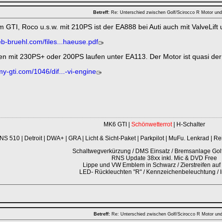
Betreff:
Re: Unterschied zwischen Golf/Scirocco R Motor un
m GTI, Roco u.s.w. mit 210PS ist der EA888 bei Auti auch mit ValveLif
eb-bruehl.com/files...haeuse.pdf
en mit 230PS+ oder 200PS laufen unter EA113. Der Motor ist quasi de
my-gti.com/1046/dif...-vi-engine
MK6 GTI |
Schönwetterrot
| H-Schalter
NS 510 | Detroit | DWA+ | GRA | Licht & Sicht-Paket | Parkpilot | MuFu. Lenkrad | R
Schaltwegverkürzung / DMS Einsatz / Bremsanlage Golf 
RNS Update 38xx inkl. Mic & DVD Free
Lippe und VW Emblem in Schwarz / Zierstreifen auf 
LED- Rückleuchten "R" / Kennzeichenbeleuchtung /
Betreff:
Re: Unterschied zwischen Golf/Scirocco R Motor un