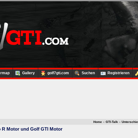
ermap
Gallery
golf7gti.com
Suchen
Registrieren
Home
»
GTI-Talk
»
Unterschie
o R Motor und Golf GTI Motor