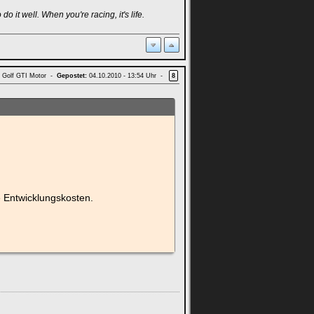
 it well. When you're racing, it's life.
d Golf GTI Motor -
Gepostet:
04.10.2010 - 13:54 Uhr -
8
 Entwicklungskosten.