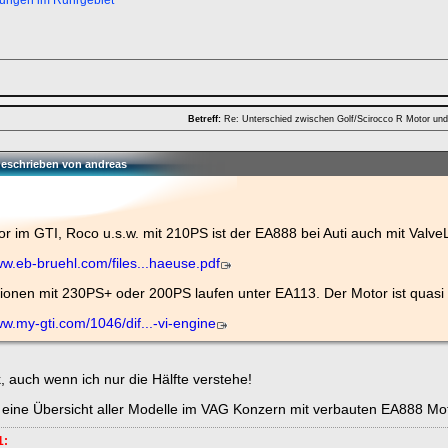
ungen im Ruhrgebiet
Betreff:
Re: Unterschied zwischen Golf/Scirocco R Motor un
 geschrieben von andreas
r im GTI, Roco u.s.w. mit 210PS ist der EA888 bei Auti auch mit Valve
ww.eb-bruehl.com/files...haeuse.pdf
sionen mit 230PS+ oder 200PS laufen unter EA113. Der Motor ist quas
ww.my-gti.com/1046/dif...-vi-engine
, auch wenn ich nur die Hälfte verstehe!
 eine Übersicht aller Modelle im VAG Konzern mit verbauten EA888 Mo
1: