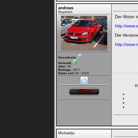
andreas
Registriert
Der Motor i
http://www.
Die Version
http://www.
Geschlecht:
Herkunft:
Alter:
39
Beiträge:
1977
Dabei seit:
06 / 2010
R
Michaelju