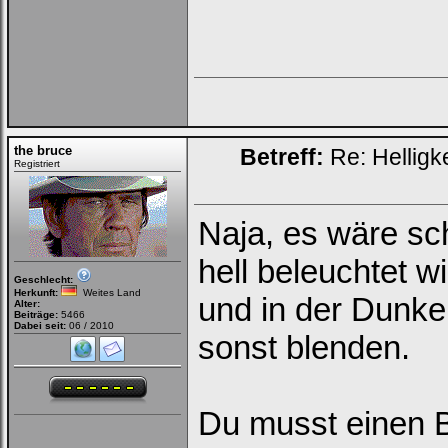
the bruce
Betreff:
Re: Helligk
Registriert
Naja, es wäre sc
hell beleuchtet w
Geschlecht:
Herkunft:
Weites Land
und in der Dunkel
Alter:
Beiträge:
5466
Dabei seit:
06 / 2010
sonst blenden.
Du musst einen B