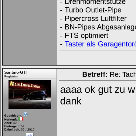
- Drehmomentstütze
- Turbo Outlet-Pipe
- Pipercross Luftfilter
- BN-Pipes Abgasanlag
- FTS optimiert
-
Taster als Garagentor
Santino-GTI
Betreff:
Re: Tac
Registriert
aaaa ok gut zu wi
dank
Geschlecht:
Herkunft:
Alter:
40
Beiträge:
374
Dabei seit:
09 / 2010