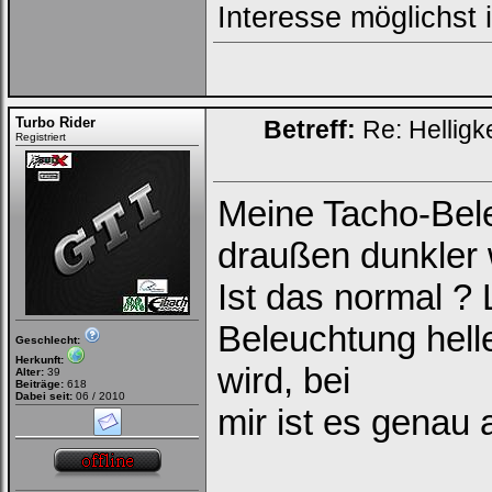
Interesse möglichst
Turbo Rider
Betreff:
Re: Helligk
Registriert
Meine Tacho-Bel
draußen dunkler 
Ist das normal ?
Beleuchtung hell
Geschlecht:
Herkunft:
wird, bei
Alter:
39
Beiträge:
618
Dabei seit:
06 / 2010
mir ist es genau 