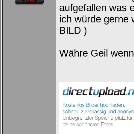
aufgefallen was 
ich würde gerne 
BILD )
Währe Geil wenn e
Loginbox
Trage
bitte