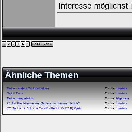
Interesse möglichst
1
2
3
4
5
»
Seite 1 von 5
Ähnliche Themen
Tacho - andere Tachoscheiben
Forum:
Interieur
Digital Tacho
Forum:
Interieur
Tacho manipulatiom
Forum:
Allgemein
2011er Kombiinstrument (Tacho) nachrüsten möglich?
Forum:
Interieur
GTI Tacho mit Scirocco Facelift (ähnlich Golf 7 R) Optik
Forum:
Interieur