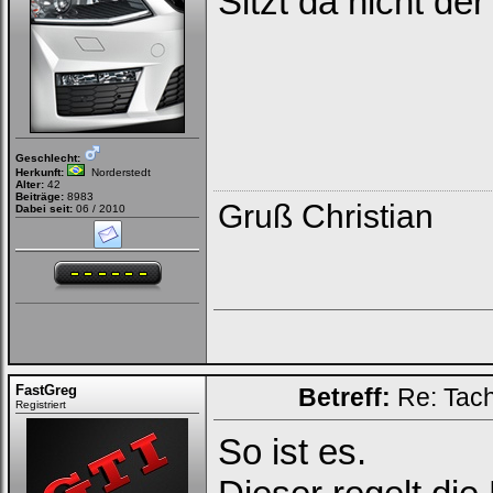
Sitzt da nicht de
Geschlecht:
Herkunft:
Norderstedt
Alter:
42
Beiträge:
8983
Gruß Christian
Dabei seit:
06 / 2010
FastGreg
Betreff:
Re: Tac
Registriert
So ist es.