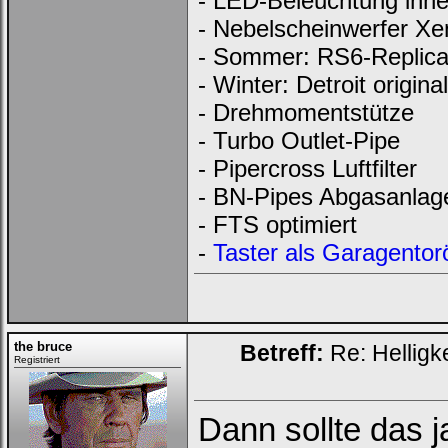
- LED-Beleuchtung inn
- Nebelscheinwerfer Xe
- Sommer: RS6-Replica 
- Winter: Detroit original
- Drehmomentstütze
- Turbo Outlet-Pipe
- Pipercross Luftfilter
- BN-Pipes Abgasanlag
- FTS optimiert
-
Taster als Garagentor
the bruce
Betreff:
Re: Helligk
Registriert
Dann sollte das j