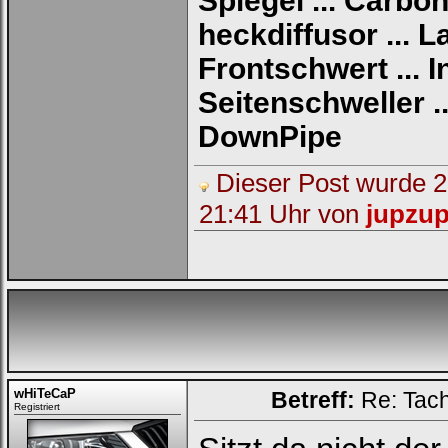
Spiegel ... Carbo
heckdiffusor ... L
Ich habe mein Passwort
vergessen
|
Registrieren
Frontschwert ... 
Seitenschweller ..
DownPipe
Dieser Post wurde 2 
21:41 Uhr von
jupzu
wHiTeCaP
Betreff:
Re: Tac
Registriert