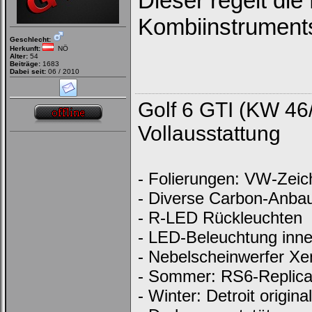
Dieser regelt di
Kombiinstrument
Geschlecht:
Herkunft:
NÖ
Alter:
54
Beiträge:
1683
Dabei seit:
06 / 2010
Golf 6 GTI (KW 46
Vollausstattung
- Folierungen: VW-Zeich
- Diverse Carbon-Anbau
- R-LED Rückleuchten
- LED-Beleuchtung inn
- Nebelscheinwerfer Xe
- Sommer: RS6-Replica 
- Winter: Detroit original