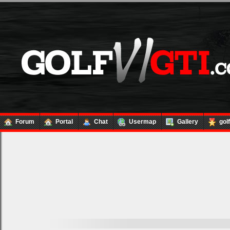
Forum
Portal
Chat
Usermap
Gallery
gol