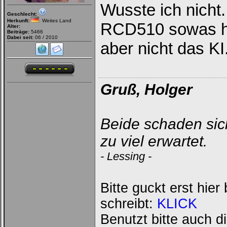
Wusste ich nicht.
Geschlecht:
Herkunft:
Weites Land
RCD510 sowas hat
Alter:
Beiträge:
5466
Dabei seit:
06 / 2010
aber nicht das KI
Gruß, Holger
Beide schaden sich
zu viel erwartet.
- Lessing -
Bitte guckt erst hie
schreibt:
KLICK
Benutzt bitte auch d