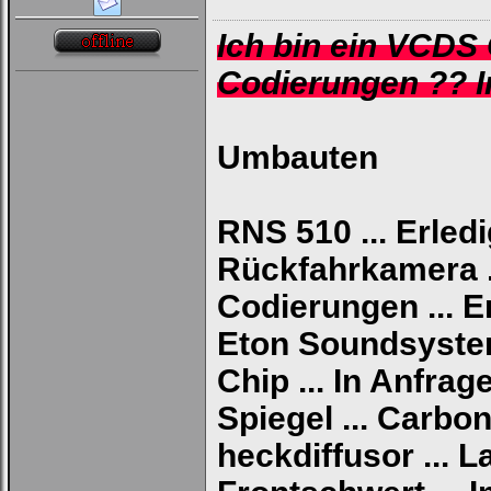
Ich bin ein VCDS 
Codierungen ?? I
Umbauten
RNS 510 ... Erledi
Rückfahrkamera ..
Codierungen ... E
Eton Soundsystem 
Chip ... In Anfrag
Spiegel ... Carbo
heckdiffusor ... L