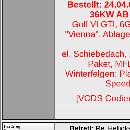
Bestellt: 24.0
36KW AB: 
Golf VI GTI, 6
"Vienna", Ablag
el. Schiebedach, 
Paket, MF
Winterfelgen: Pl
Speed
[VCDS Codier
FastGreg
Betreff:
Re: Helligk