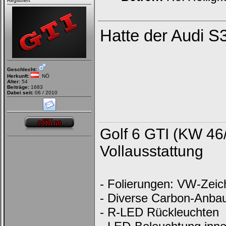
Registriert
Hatte der Audi S3
Geschlecht:
Herkunft:
NÖ
Alter:
54
Beiträge:
1683
Dabei seit:
06 / 2010
Golf 6 GTI (KW 46
Vollausstattung
- Folierungen: VW-Zeich
- Diverse Carbon-Anbau
- R-LED Rückleuchten