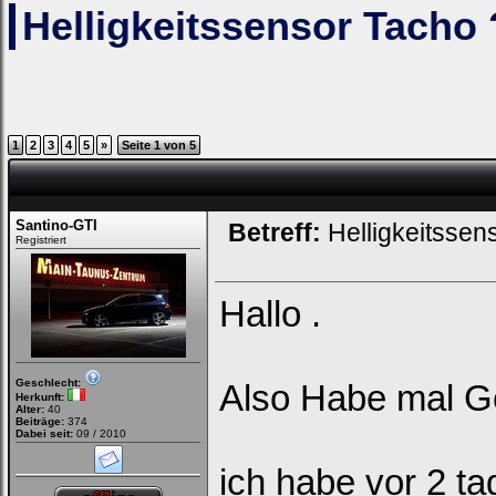
Helligkeitssensor Tacho 
1
2
3
4
5
»
Seite 1 von 5
Santino-GTI
Betreff:
Helligkeitssen
Registriert
Hallo .
Geschlecht:
Also Habe mal G
Herkunft:
Alter:
40
Beiträge:
374
Dabei seit:
09 / 2010
ich habe vor 2 t