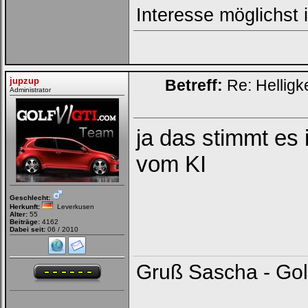
Interesse möglichst
jupzup
Betreff:
Re: Helligk
Administrator
ja das stimmt es 
vom KI
Geschlecht:
Herkunft:
Leverkusen
Alter:
55
Beiträge:
4162
Dabei seit:
06 / 2010
Gruß Sascha - Gol