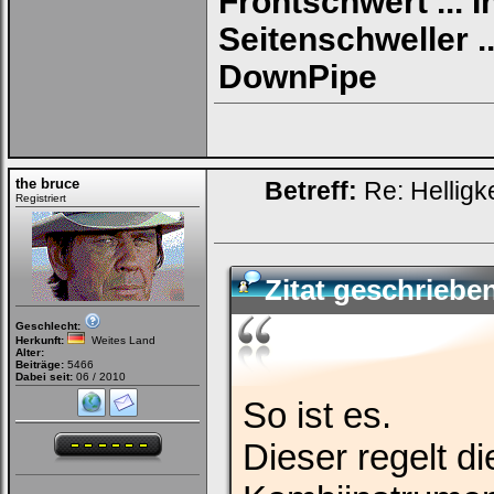
Frontschwert ... 
Seitenschweller ..
DownPipe
the bruce
Betreff:
Re: Helligk
Registriert
Zitat geschriebe
Geschlecht:
Herkunft:
Weites Land
Alter:
Beiträge:
5466
Dabei seit:
06 / 2010
So ist es.
Dieser regelt d