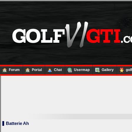
Forum
Portal
Chat
Usermap
Gallery
gol
Batterie Ah