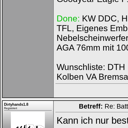
Done:
KW DDC, HFI
TFL, Eigenes Emb
Nebelscheinwerfer
AGA 76mm mit 100
Wunschliste: DTH R
Kolben VA Bremsa
Dirtyhands1.8
Betreff:
Re: Bat
Registriert
Kann ich nur best