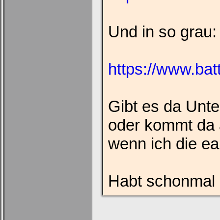
Ich habe mein Passwort
vergessen
|
Registrieren
Und in so grau:
https://www.bat
Gibt es da Unte
oder kommt da 
wenn ich die ea
Habt schonmal 