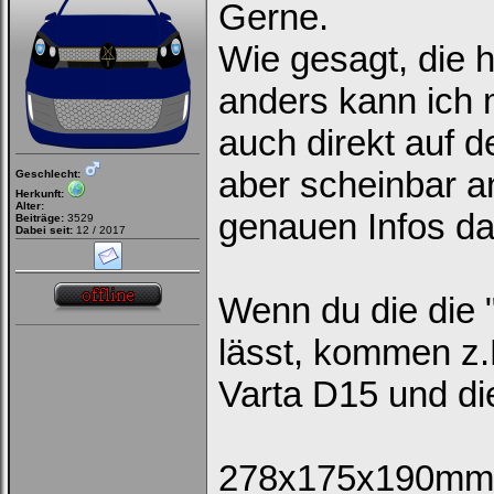
Gerne.
Wie gesagt, die 
anders kann ich m
auch direkt auf d
aber scheinbar an
Geschlecht:
Herkunft:
Alter:
genauen Infos d
Beiträge:
3529
Dabei seit:
12 / 2017
Wenn du die die 
lässt, kommen z.
Varta D15 und di
278x175x190mm i