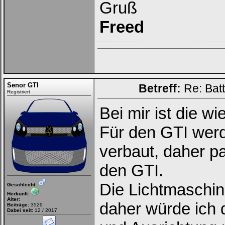
Gruß
Freed
Senor GTI
Betreff:
Re: Bat
Registriert
Bei mir ist die w
Für den GTI werd
verbaut, daher p
den GTI.
Die Lichtmaschin
Geschlecht:
Herkunft:
Alter:
daher würde ich 
Beiträge:
3529
Dabei seit:
12 / 2017