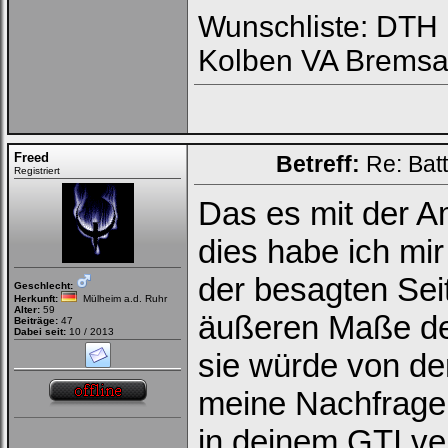
Wunschliste: DTH R
Kolben VA Bremsa
Freed
Betreff:
Re: Bat
Registriert
Das es mit der 
dies habe ich mir
der besagten Seit
Geschlecht:
Herkunft:
Mülheim a.d. Ruhr
Alter:
59
äußeren Maße der
Beiträge:
47
Dabei seit:
10 / 2013
sie würde von de
meine Nachfrage 
in deinem GTI ver