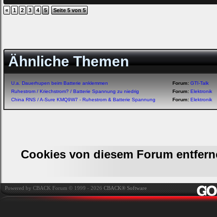
«
1
2
3
4
5
Seite 5 von 5
Ähnliche Themen
U.a. Dauerhupen beim Batterie anklemmen
Forum:
GTI-Talk
Ruhestrom / Kriechstrom? / Batterie Spannung zu niedrig
Forum:
Elektronik
China RNS / A-Sure KMQ9W7 - Ruhestrom & Batterie Spannung
Forum:
Elektronik
Cookies von diesem Forum entfern
Powered by CBACK Forum © 1999 - 2026
CBACK® Software