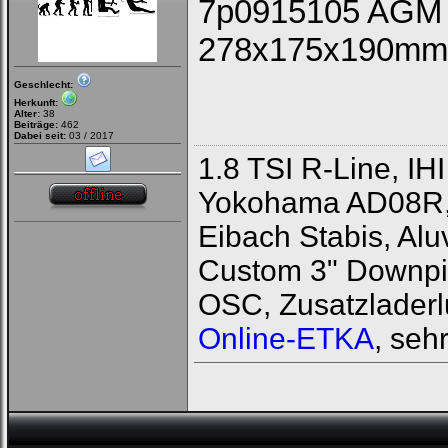
7p0915105 AGM a
278x175x190mm
Geschlecht:
Herkunft:
Alter:
38
Beiträge:
462
Dabei seit:
03 / 2017
1.8 TSI R-Line, I
Yokohama AD08R, 
Eibach Stabis, Al
Custom 3" Downpi
OSC, Zusatzladerlu
Online-ETKA
, sehr